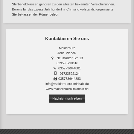
Sterbegeldkassen gehören zu den ältesten bekannten Versicherungen.
Bereits für das zweite Jahrhundert n. Chr. sind vollständig organisierte
Sterbekassen der Römer belegt.
Kontaktieren Sie uns
Maklerbüro
Jens Michalk
Neustädter Str. 13
02959 Schleife
035773/944881
01723592124
035773/944883
info@maklerbuero-michalk.de
www.maklerbuero-michalk.de
Nachricht schreiben