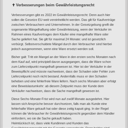
Verbesserungen beim Gewährleistungsrecht
Verbesserungen gibt es 2022 im Gewährleistungsrecht: Denn auch hier
sollen die Gesetze EU-weit vereinheitlicht werden. Das gilt für Kaufverträge
zwischen Verbrauchern und Unternehmen. In der Gesetzgebung greift die
sogenannte Mängelhaftung oder Gewährleistung, wenn der Verkäufer im
Rahmen eines Kaufvertrages dem Käufer eine mangelhafte Ware oder
Sache geliefert hat. Sie gilt für maximal 24 Monate: und ist gesetzlich
verbürgt. Selbstverschuldete Mängel durch den Verbraucher sind hierbei
jedoch ausgenommen, wenn eine Ware ersetzt werden soll.
Bisher galt: Tritt ein Mangel an der Ware in den ersten sechs Monaten nach
dem Kauf auf, wird prinzipiell davon ausgegangen, dass die Ware schon
zum Lieferzeitpunkt mangelhaft gewesen ist. Hier ist der Verkäufer in der
Beweispflicht und müsste nachweisen, dass der Schaden oder Fehler zum
Lieferzeitpunkt noch nicht bestand. Andernfalls muss er den Schaden
beheben und eine fehlerfreie Ware liefern. Nach sechs Monaten aber erfolgt
eine Beweislastumkehr: ab diesem Zeitpunkt muss der Kunde dem
Verkäufer nachweisen, dass die Sache mangelhaft gewesen ist.
Diese Sechs-Monate-Frist wird nun auf zwölf Monate ausgedehnt. Hier
lassen sich Ansprüche besser durchsetzen, falls man als Kunde eine
fehlerhafte Ware gekauft hat oder diese zeitig kaputt ging. In der Regel
können die Verbraucher ihr Gewährleistungsrecht gegenüber dem Händler
einfordern, wo sie die Sache gekauft haben.
Heimtückisch ist, dass viele Kundinnen und Kunden das