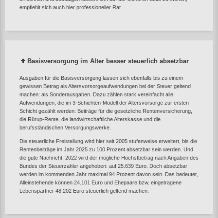
empfiehlt sich auch hier professioneller Rat.
Basisversorgung im Alter besser steuerlich absetzbar
Ausgaben für die Basisversorgung lassen sich ebenfalls bis zu einem
gewissen Betrag als Altersvorsorgeaufwendungen bei der Steuer geltend
machen: als Sonderausgaben. Dazu zählen stark vereinfacht alle
Aufwendungen, die im 3-Schichten-Modell der Altersvorsorge zur ersten
Schicht gezählt werden: Beiträge für die gesetzliche Rentenversicherung,
die Rürup-Rente, die landwirtschaftliche Alterskasse und die
berufsständischen Versorgungswerke.
Die steuerliche Freistellung wird hier seit 2005 stufenweise erweitert, bis die
Rentenbeiträge im Jahr 2025 zu 100 Prozent absetzbar sein werden. Und
die gute Nachricht: 2022 wird der mögliche Höchstbetrag nach Angaben des
Bundes der Steuerzahler angehoben: auf 25.639 Euro. Doch absetzbar
werden im kommenden Jahr maximal 94 Prozent davon sein. Das bedeutet,
Alleinstehende können 24.101 Euro und Ehepaare bzw. eingetragene
Lebenspartner 48.202 Euro steuerlich geltend machen.