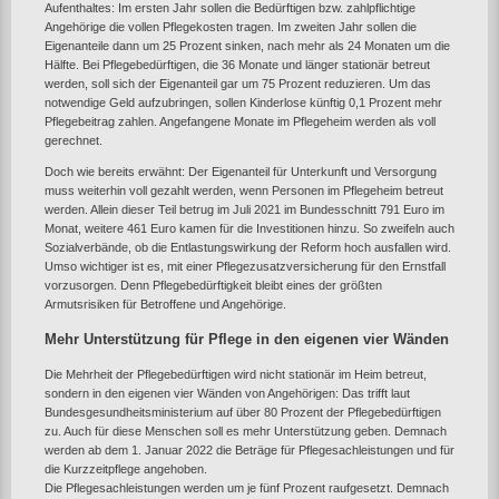
Aufenthaltes: Im ersten Jahr sollen die Bedürftigen bzw. zahlpflichtige
Angehörige die vollen Pflegekosten tragen. Im zweiten Jahr sollen die
Eigenanteile dann um 25 Prozent sinken, nach mehr als 24 Monaten um die
Hälfte. Bei Pflegebedürftigen, die 36 Monate und länger stationär betreut
werden, soll sich der Eigenanteil gar um 75 Prozent reduzieren. Um das
notwendige Geld aufzubringen, sollen Kinderlose künftig 0,1 Prozent mehr
Pflegebeitrag zahlen. Angefangene Monate im Pflegeheim werden als voll
gerechnet.
Doch wie bereits erwähnt: Der Eigenanteil für Unterkunft und Versorgung
muss weiterhin voll gezahlt werden, wenn Personen im Pflegeheim betreut
werden. Allein dieser Teil betrug im Juli 2021 im Bundesschnitt 791 Euro im
Monat, weitere 461 Euro kamen für die Investitionen hinzu. So zweifeln auch
Sozialverbände, ob die Entlastungswirkung der Reform hoch ausfallen wird.
Umso wichtiger ist es, mit einer Pflegezusatzversicherung für den Ernstfall
vorzusorgen. Denn Pflegebedürftigkeit bleibt eines der größten
Armutsrisiken für Betroffene und Angehörige.
Mehr Unterstützung für Pflege in den eigenen vier Wänden
Die Mehrheit der Pflegebedürftigen wird nicht stationär im Heim betreut,
sondern in den eigenen vier Wänden von Angehörigen: Das trifft laut
Bundesgesundheitsministerium auf über 80 Prozent der Pflegebedürftigen
zu. Auch für diese Menschen soll es mehr Unterstützung geben. Demnach
werden ab dem 1. Januar 2022 die Beträge für Pflegesachleistungen und für
die Kurzzeitpflege angehoben.
Die Pflegesachleistungen werden um je fünf Prozent raufgesetzt. Demnach