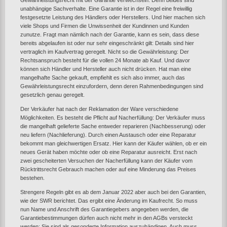
Gewährleistungsrecht mit der Garantie verwechseln. Denn beides sind
unabhängige Sachverhalte. Eine Garantie ist in der Regel eine freiwillig
festgesetzte Leistung des Händlers oder Herstellers. Und hier machen sich
viele Shops und Firmen die Unwissenheit der Kundinnen und Kunden
zunutze. Fragt man nämlich nach der Garantie, kann es sein, dass diese
bereits abgelaufen ist oder nur sehr eingeschränkt gilt: Details sind hier
vertraglich im Kaufvertrag geregelt. Nicht so die Gewährleistung: Der
Rechtsanspruch besteht für die vollen 24 Monate ab Kauf. Und davor
können sich Händler und Hersteller auch nicht drücken. Hat man eine
mangelhafte Sache gekauft, empfiehlt es sich also immer, auch das
Gewährleistungsrecht einzufordern, denn deren Rahmenbedingungen sind
gesetzlich genau geregelt.
Der Verkäufer hat nach der Reklamation der Ware verschiedene
Möglichkeiten. Es besteht die Pflicht auf Nacherfüllung: Der Verkäufer muss
die mangelhaft gelieferte Sache entweder reparieren (Nachbesserung) oder
neu liefern (Nachlieferung). Durch einen Austausch oder eine Reparatur
bekommt man gleichwertigen Ersatz. Hier kann der Käufer wählen, ob er ein
neues Gerät haben möchte oder ob eine Reparatur ausreicht. Erst nach
zwei gescheiterten Versuchen der Nacherfüllung kann der Käufer vom
Rücktrittsrecht Gebrauch machen oder auf eine Minderung das Preises
bestehen.
Strengere Regeln gibt es ab dem Januar 2022 aber auch bei den Garantien,
wie der SWR berichtet. Das ergibt eine Änderung im Kaufrecht. So muss
nun Name und Anschrift des Garantiegebers angegeben werden, die
Garantiebestimmungen dürfen auch nicht mehr in den AGBs versteckt
werden: Sie sind als gesonderte Information auszuhändigen. Auch muss