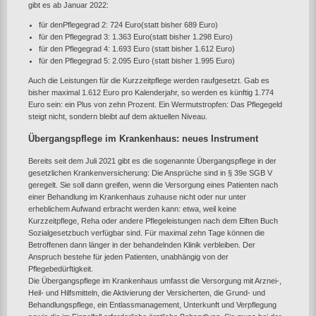
gibt es ab Januar 2022:
für denPflegegrad 2: 724 Euro(statt bisher 689 Euro)
für den Pflegegrad 3: 1.363 Euro(statt bisher 1.298 Euro)
für den Pflegegrad 4: 1.693 Euro (statt bisher 1.612 Euro)
für den Pflegegrad 5: 2.095 Euro (statt bisher 1.995 Euro)
Auch die Leistungen für die Kurzzeitpflege werden raufgesetzt. Gab es
bisher maximal 1.612 Euro pro Kalenderjahr, so werden es künftig 1.774
Euro sein: ein Plus von zehn Prozent. Ein Wermutstropfen: Das Pflegegeld
steigt nicht, sondern bleibt auf dem aktuellen Niveau.
Übergangspflege im Krankenhaus: neues Instrument
Bereits seit dem Juli 2021 gibt es die sogenannte Übergangspflege in der
gesetzlichen Krankenversicherung: Die Ansprüche sind in § 39e SGB V
geregelt. Sie soll dann greifen, wenn die Versorgung eines Patienten nach
einer Behandlung im Krankenhaus zuhause nicht oder nur unter
erheblichem Aufwand erbracht werden kann: etwa, weil keine
Kurzzeitpflege, Reha oder andere Pflegeleistungen nach dem Elften Buch
Sozialgesetzbuch verfügbar sind. Für maximal zehn Tage können die
Betroffenen dann länger in der behandelnden Klinik verbleiben. Der
Anspruch bestehe für jeden Patienten, unabhängig von der
Pflegebedürftigkeit.
Die Übergangspflege im Krankenhaus umfasst die Versorgung mit Arznei-,
Heil- und Hilfsmitteln, die Aktivierung der Versicherten, die Grund- und
Behandlungspflege, ein Entlassmanagement, Unterkunft und Verpflegung