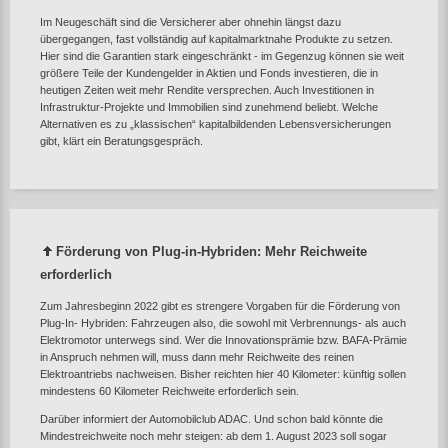
Im Neugeschäft sind die Versicherer aber ohnehin längst dazu
übergegangen, fast vollständig auf kapitalmarktnahe Produkte zu setzen.
Hier sind die Garantien stark eingeschränkt - im Gegenzug können sie weit
größere Teile der Kundengelder in Aktien und Fonds investieren, die in
heutigen Zeiten weit mehr Rendite versprechen. Auch Investitionen in
Infrastruktur-Projekte und Immobilien sind zunehmend beliebt. Welche
Alternativen es zu „klassischen“ kapitalbildenden Lebensversicherungen
gibt, klärt ein Beratungsgespräch.
Förderung von Plug-in-Hybriden: Mehr Reichweite
erforderlich
Zum Jahresbeginn 2022 gibt es strengere Vorgaben für die Förderung von
Plug-In- Hybriden: Fahrzeugen also, die sowohl mit Verbrennungs- als auch
Elektromotor unterwegs sind. Wer die Innovationsprämie bzw. BAFA-Prämie
in Anspruch nehmen will, muss dann mehr Reichweite des reinen
Elektroantriebs nachweisen. Bisher reichten hier 40 Kilometer: künftig sollen
mindestens 60 Kilometer Reichweite erforderlich sein.
Darüber informiert der Automobilclub ADAC. Und schon bald könnte die
Mindestreichweite noch mehr steigen: ab dem 1. August 2023 soll sogar