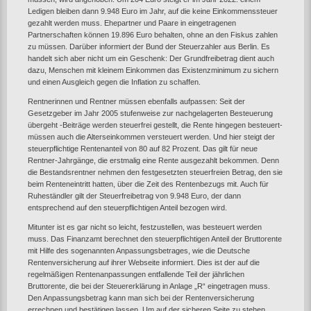
Ledigen bleiben dann 9.948 Euro im Jahr, auf die keine Einkommenssteuer
gezahlt werden muss. Ehepartner und Paare in eingetragenen
Partnerschaften können 19.896 Euro behalten, ohne an den Fiskus zahlen
zu müssen. Darüber informiert der Bund der Steuerzahler aus Berlin. Es
handelt sich aber nicht um ein Geschenk: Der Grundfreibetrag dient auch
dazu, Menschen mit kleinem Einkommen das Existenzminimum zu sichern
und einen Ausgleich gegen die Inflation zu schaffen.
Rentnerinnen und Rentner müssen ebenfalls aufpassen: Seit der
Gesetzgeber im Jahr 2005 stufenweise zur nachgelagerten Besteuerung
übergeht -Beiträge werden steuerfrei gestellt, die Rente hingegen besteuert-
müssen auch die Alterseinkommen versteuert werden. Und hier steigt der
steuerpflichtige Rentenanteil von 80 auf 82 Prozent. Das gilt für neue
Rentner-Jahrgänge, die erstmalig eine Rente ausgezahlt bekommen. Denn
die Bestandsrentner nehmen den festgesetzten steuerfreien Betrag, den sie
beim Renteneintritt hatten, über die Zeit des Rentenbezugs mit. Auch für
Ruheständler gilt der Steuerfreibetrag von 9.948 Euro, der dann
entsprechend auf den steuerpflichtigen Anteil bezogen wird.
Mitunter ist es gar nicht so leicht, festzustellen, was besteuert werden
muss. Das Finanzamt berechnet den steuerpflichtigen Anteil der Bruttorente
mit Hilfe des sogenannten Anpassungsbetrages, wie die Deutsche
Rentenversicherung auf ihrer Webseite informiert. Dies ist der auf die
regelmäßigen Rentenanpassungen entfallende Teil der jährlichen
Bruttorente, die bei der Steuererklärung in Anlage „R“ eingetragen muss.
Den Anpassungsbetrag kann man sich bei der Rentenversicherung
errechnen und bestätigen lassen. Um auf der sicheren Seite zu stehen,