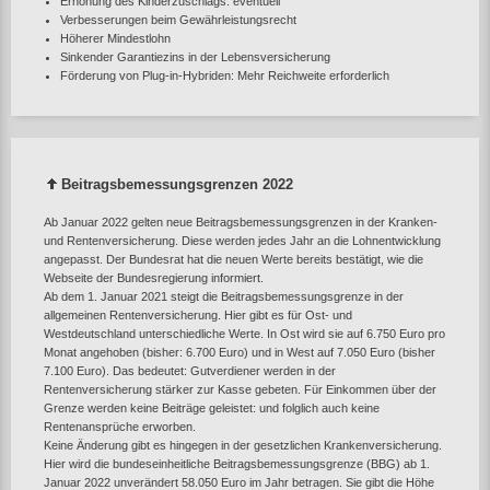
Erhöhung des Kinderzuschlags: eventuell
Verbesserungen beim Gewährleistungsrecht
Höherer Mindestlohn
Sinkender Garantiezins in der Lebensversicherung
Förderung von Plug-in-Hybriden: Mehr Reichweite erforderlich
Beitragsbemessungsgrenzen 2022
Ab Januar 2022 gelten neue Beitragsbemessungsgrenzen in der Kranken-
und Rentenversicherung. Diese werden jedes Jahr an die Lohnentwicklung
angepasst. Der Bundesrat hat die neuen Werte bereits bestätigt, wie die
Webseite der Bundesregierung informiert.
Ab dem 1. Januar 2021 steigt die Beitragsbemessungsgrenze in der
allgemeinen Rentenversicherung. Hier gibt es für Ost- und
Westdeutschland unterschiedliche Werte. In Ost wird sie auf 6.750 Euro pro
Monat angehoben (bisher: 6.700 Euro) und in West auf 7.050 Euro (bisher
7.100 Euro). Das bedeutet: Gutverdiener werden in der
Rentenversicherung stärker zur Kasse gebeten. Für Einkommen über der
Grenze werden keine Beiträge geleistet: und folglich auch keine
Rentenansprüche erworben.
Keine Änderung gibt es hingegen in der gesetzlichen Krankenversicherung.
Hier wird die bundeseinheitliche Beitragsbemessungsgrenze (BBG) ab 1.
Januar 2022 unverändert 58.050 Euro im Jahr betragen. Sie gibt die Höhe