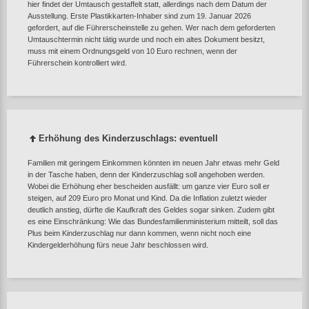
hier findet der Umtausch gestaffelt statt, allerdings nach dem Datum der
Ausstellung. Erste Plastikkarten-Inhaber sind zum 19. Januar 2026
gefordert, auf die Führerscheinstelle zu gehen. Wer nach dem geforderten
Umtauschtermin nicht tätig wurde und noch ein altes Dokument besitzt,
muss mit einem Ordnungsgeld von 10 Euro rechnen, wenn der
Führerschein kontrolliert wird.
Erhöhung des Kinderzuschlags: eventuell
Familien mit geringem Einkommen könnten im neuen Jahr etwas mehr Geld
in der Tasche haben, denn der Kinderzuschlag soll angehoben werden.
Wobei die Erhöhung eher bescheiden ausfällt: um ganze vier Euro soll er
steigen, auf 209 Euro pro Monat und Kind. Da die Inflation zuletzt wieder
deutlich anstieg, dürfte die Kaufkraft des Geldes sogar sinken. Zudem gibt
es eine Einschränkung: Wie das Bundesfamilienministerium mitteilt, soll das
Plus beim Kinderzuschlag nur dann kommen, wenn nicht noch eine
Kindergelderhöhung fürs neue Jahr beschlossen wird.