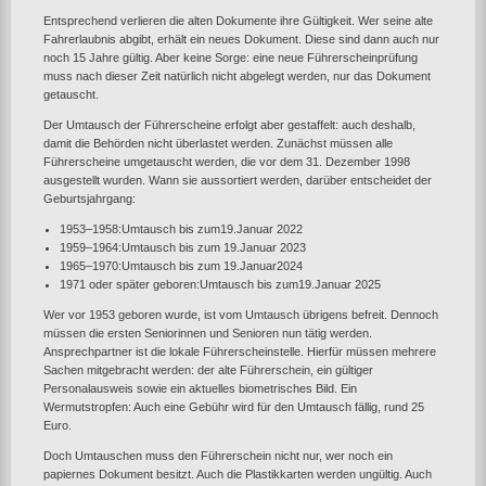
Entsprechend verlieren die alten Dokumente ihre Gültigkeit. Wer seine alte
Fahrerlaubnis abgibt, erhält ein neues Dokument. Diese sind dann auch nur
noch 15 Jahre gültig. Aber keine Sorge: eine neue Führerscheinprüfung
muss nach dieser Zeit natürlich nicht abgelegt werden, nur das Dokument
getauscht.
Der Umtausch der Führerscheine erfolgt aber gestaffelt: auch deshalb,
damit die Behörden nicht überlastet werden. Zunächst müssen alle
Führerscheine umgetauscht werden, die vor dem 31. Dezember 1998
ausgestellt wurden. Wann sie aussortiert werden, darüber entscheidet der
Geburtsjahrgang:
1953–1958:Umtausch bis zum19.Januar 2022
1959–1964:Umtausch bis zum 19.Januar 2023
1965–1970:Umtausch bis zum 19.Januar2024
1971 oder später geboren:Umtausch bis zum19.Januar 2025
Wer vor 1953 geboren wurde, ist vom Umtausch übrigens befreit. Dennoch
müssen die ersten Seniorinnen und Senioren nun tätig werden.
Ansprechpartner ist die lokale Führerscheinstelle. Hierfür müssen mehrere
Sachen mitgebracht werden: der alte Führerschein, ein gültiger
Personalausweis sowie ein aktuelles biometrisches Bild. Ein
Wermutstropfen: Auch eine Gebühr wird für den Umtausch fällig, rund 25
Euro.
Doch Umtauschen muss den Führerschein nicht nur, wer noch ein
papiernes Dokument besitzt. Auch die Plastikkarten werden ungültig. Auch