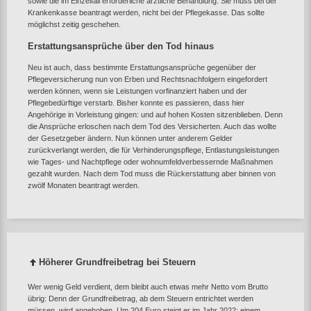
sowie die im Einzelfall erforderliche ärztliche Behandlung. Sie muss bei der
Krankenkasse beantragt werden, nicht bei der Pflegekasse. Das sollte
möglichst zeitig geschehen.
Erstattungsansprüche über den Tod hinaus
Neu ist auch, dass bestimmte Erstattungsansprüche gegenüber der
Pflegeversicherung nun von Erben und Rechtsnachfolgern eingefordert
werden können, wenn sie Leistungen vorfinanziert haben und der
Pflegebedürftige verstarb. Bisher konnte es passieren, dass hier
Angehörige in Vorleistung gingen: und auf hohen Kosten sitzenblieben. Denn
die Ansprüche erloschen nach dem Tod des Versicherten. Auch das wollte
der Gesetzgeber ändern. Nun können unter anderem Gelder
zurückverlangt werden, die für Verhinderungspflege, Entlastungsleistungen
wie Tages- und Nachtpflege oder wohnumfeldverbessernde Maßnahmen
gezahlt wurden. Nach dem Tod muss die Rückerstattung aber binnen von
zwölf Monaten beantragt werden.
Höherer Grundfreibetrag bei Steuern
Wer wenig Geld verdient, dem bleibt auch etwas mehr Netto vom Brutto
übrig: Denn der Grundfreibetrag, ab dem Steuern entrichtet werden
müssen, wird angehoben. Um 204 Euro steigt er im Jahr 2022: einem