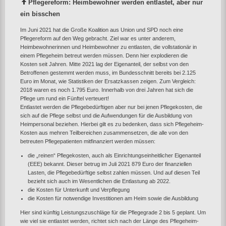
Pflegereform: Heimbewohner werden entlastet, aber nur
ein bisschen
Im Juni 2021 hat die Große Koalition aus Union und SPD noch eine
Pflegereform auf den Weg gebracht. Ziel war es unter anderem,
Heimbewohnerinnen und Heimbewohner zu entlasten, die vollstationär in
einem Pflegeheim betreut werden müssen. Denn hier explodieren die
Kosten seit Jahren. Mitte 2021 lag der Eigenanteil, der selbst von den
Betroffenen gestemmt werden muss, im Bundesschnitt bereits bei 2.125
Euro im Monat, wie Statistiken der Ersatzkassen zeigen. Zum Vergleich:
2018 waren es noch 1.795 Euro. Innerhalb von drei Jahren hat sich die
Pflege um rund ein Fünftel verteuert!
Entlastet werden die Pflegebedürftigen aber nur bei jenen Pflegekosten, die
sich auf die Pflege selbst und die Aufwendungen für die Ausbildung von
Heimpersonal beziehen. Hierbei gilt es zu bedenken, dass sich Pflegeheim-
Kosten aus mehren Teilbereichen zusammensetzen, die alle von den
betreuten Pflegepatienten mitfinanziert werden müssen:
die „reinen“ Pflegekosten, auch als Einrichtungseinheitlicher Eigenanteil
(EEE) bekannt. Dieser betrug im Juli 2021 879 Euro der finanziellen
Lasten, die Pflegebedürftige selbst zahlen müssen. Und auf diesen Teil
bezieht sich auch im Wesentlichen die Entlastung ab 2022.
die Kosten für Unterkunft und Verpflegung
die Kosten für notwendige Investitionen am Heim sowie die Ausbildung
Hier sind künftig Leistungszuschläge für die Pflegegrade 2 bis 5 geplant. Um
wie viel sie entlastet werden, richtet sich nach der Länge des Pflegeheim-