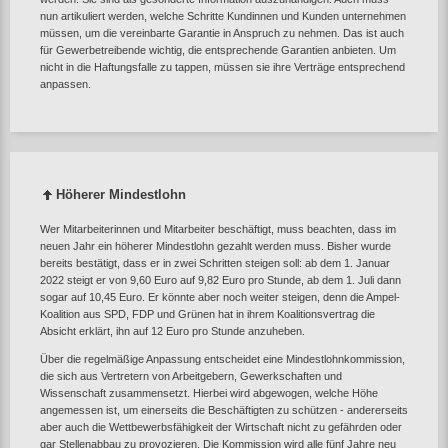
nun artikuliert werden, welche Schritte Kundinnen und Kunden unternehmen
müssen, um die vereinbarte Garantie in Anspruch zu nehmen. Das ist auch
für Gewerbetreibende wichtig, die entsprechende Garantien anbieten. Um
nicht in die Haftungsfalle zu tappen, müssen sie ihre Verträge entsprechend
anpassen.
Höherer Mindestlohn
Wer Mitarbeiterinnen und Mitarbeiter beschäftigt, muss beachten, dass im
neuen Jahr ein höherer Mindestlohn gezahlt werden muss. Bisher wurde
bereits bestätigt, dass er in zwei Schritten steigen soll: ab dem 1. Januar
2022 steigt er von 9,60 Euro auf 9,82 Euro pro Stunde, ab dem 1. Juli dann
sogar auf 10,45 Euro. Er könnte aber noch weiter steigen, denn die Ampel-
Koalition aus SPD, FDP und Grünen hat in ihrem Koalitionsvertrag die
Absicht erklärt, ihn auf 12 Euro pro Stunde anzuheben.
Über die regelmäßige Anpassung entscheidet eine Mindestlohnkommission,
die sich aus Vertretern von Arbeitgebern, Gewerkschaften und
Wissenschaft zusammensetzt. Hierbei wird abgewogen, welche Höhe
angemessen ist, um einerseits die Beschäftigten zu schützen - andererseits
aber auch die Wettbewerbsfähigkeit der Wirtschaft nicht zu gefährden oder
gar Stellenabbau zu provozieren. Die Kommission wird alle fünf Jahre neu