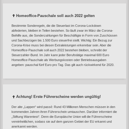
Homeoffice-Pauschale soll auch 2022 gelten
Bestimmte Sonderegeln, die die Steuerlast im Corona-Lockdown
abfederten, bleiben in Teilen bestehen. So läuft zwar im März die Corona-
Beihilfe aus, die Sonderzahlungen für Beschäftigte in Form von Zuschüssen
und Sachbezügen bis 1.500 Euro steuerfrei stellt. Wichtig: Ein Bezug zur
Corona-Krise muss bei diesen Extraleistungen erkennbar sein. Aber die
Homeoffice-Pauschale soll auch 2022 bestehen bleiben, schreibt der
Steuerzahler-Bund. Im Jahr kann jeder Berufstätige maximal 600 Euro
Homeoffice-Pauschale als Werbungskosten oder Betriebsausgaben
angeben: pauschal fünf Euro pro Tag. Das gilt auch rückwirkend für 2020.
Achtung! Erste Führerscheine werden ungültig!
Der alte „Lappen“ wird passé: Rund 43 Millionen Menschen müssen in den
kommenden Jahren ihren Führerschein umtauschen. Darüber informiert die
„Stiftung Warentest“. Denn die Europäische Union will die Führerscheine
vereinheitlichen, sodass sie auf dem ganzen Gebiet der EU erkannt und
anerkannt werden.