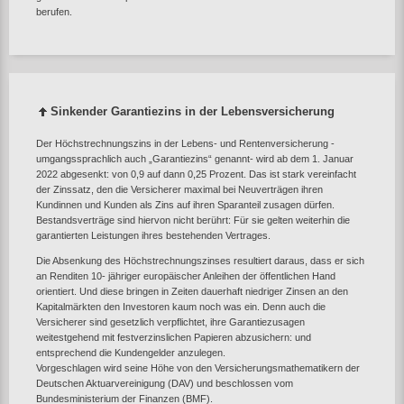
berufen.
Sinkender Garantiezins in der Lebensversicherung
Der Höchstrechnungszins in der Lebens- und Rentenversicherung -
umgangssprachlich auch „Garantiezins“ genannt- wird ab dem 1. Januar
2022 abgesenkt: von 0,9 auf dann 0,25 Prozent. Das ist stark vereinfacht
der Zinssatz, den die Versicherer maximal bei Neuverträgen ihren
Kundinnen und Kunden als Zins auf ihren Sparanteil zusagen dürfen.
Bestandsverträge sind hiervon nicht berührt: Für sie gelten weiterhin die
garantierten Leistungen ihres bestehenden Vertrages.
Die Absenkung des Höchstrechnungszinses resultiert daraus, dass er sich
an Renditen 10- jähriger europäischer Anleihen der öffentlichen Hand
orientiert. Und diese bringen in Zeiten dauerhaft niedriger Zinsen an den
Kapitalmärkten den Investoren kaum noch was ein. Denn auch die
Versicherer sind gesetzlich verpflichtet, ihre Garantiezusagen
weitestgehend mit festverzinslichen Papieren abzusichern: und
entsprechend die Kundengelder anzulegen.
Vorgeschlagen wird seine Höhe von den Versicherungsmathematikern der
Deutschen Aktuarvereinigung (DAV) und beschlossen vom
Bundesministerium der Finanzen (BMF).