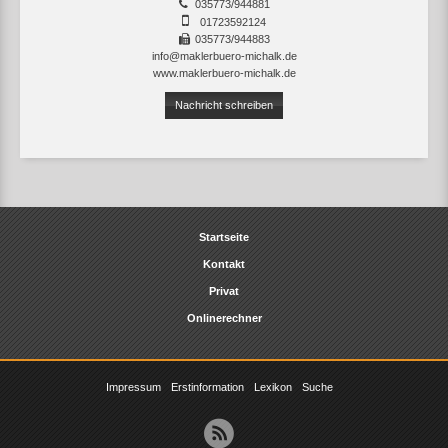
035773/944881
01723592124
035773/944883
info@maklerbuero-michalk.de
www.maklerbuero-michalk.de
Nachricht schreiben
Startseite
Kontakt
Privat
Onlinerechner
Impressum
Erstinformation
Lexikon
Suche