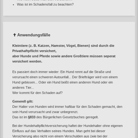
Was ist im Schadensfall zu beachten?
Anwendungsfälle
Kleintiere (z. B. Katzen, Hamster, Vögel, Bienen) sind durch die
Privathaftpflicht versichert,
aber Hunde und Pferde sowie andere Großtiere müssen seperat
versichert werden.
Es passiert doch immer wieder: Ein Hund rennt auf die Straße und
verursacht einen schweren Autounfall... Der Briefträger wird von einem
Hund gebissen... Oder ein Hund beißt einen anderen Hund oder ein
anderes Tier...
Wer kommt für den Schaden auf?
Generell gilt:
Der Halter von Hunden wird immer haftbar für den Schaden gemacht, den
sein Hund verursacht und zwar unbegrenzt.
Das ist im
§833
des Bürgerlichen Gesetzbuches geregelt.
Bei der Hundehaftpflichtversicherung haftet der Hundehalter ohne eigenen
Einfluss auf das Verhalten seines Hundes. Man geht bei dieser
Versicherung also nicht von einem Verschulden aus (wie bei der