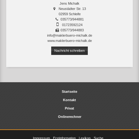
Jens Michalk
Neustädter Str. 13
02959 Schleife
035773/944881
01723592124
035773/944883
info@maklerbuero-michalk.de
www.maklerbuero-michalk.de
Nachricht schreiben
Startseite
Kontakt
Privat
Onlinerechner
Impressum
Erstinformation
Lexikon
Suche