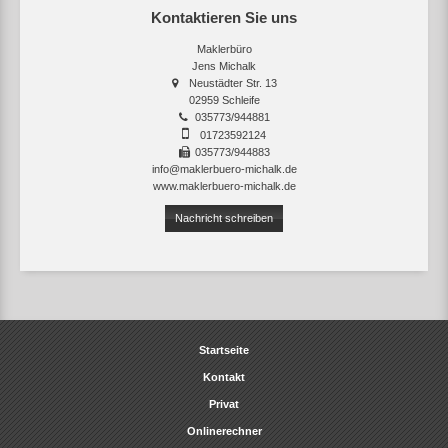
Kontaktieren Sie uns
Maklerbüro
Jens Michalk
Neustädter Str. 13
02959 Schleife
035773/944881
01723592124
035773/944883
info@maklerbuero-michalk.de
www.maklerbuero-michalk.de
Nachricht schreiben
Startseite
Kontakt
Privat
Onlinerechner