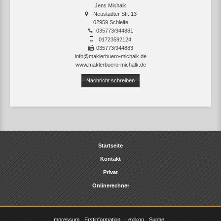
Jens Michalk
Neustädter Str. 13
02959 Schleife
035773/944881
01723592124
035773/944883
info@maklerbuero-michalk.de
www.maklerbuero-michalk.de
Nachricht schreiben
Startseite
Kontakt
Privat
Onlinerechner
Impressum
Erstinformation
Lexikon
Suche