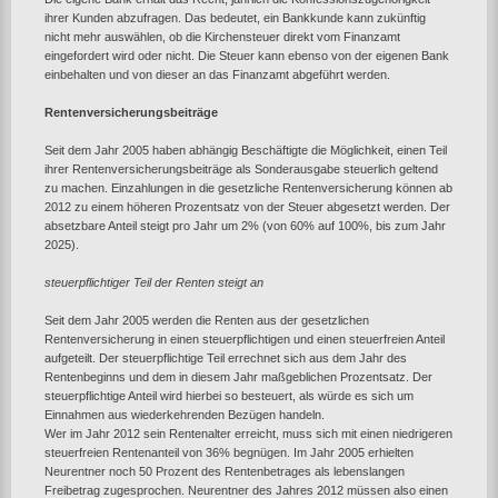
ihrer Kunden abzufragen. Das bedeutet, ein Bankkunde kann zukünftig
nicht mehr auswählen, ob die Kirchensteuer direkt vom Finanzamt
eingefordert wird oder nicht. Die Steuer kann ebenso von der eigenen Bank
einbehalten und von dieser an das Finanzamt abgeführt werden.
Rentenversicherungsbeiträge
Seit dem Jahr 2005 haben abhängig Beschäftigte die Möglichkeit, einen Teil
ihrer Rentenversicherungsbeiträge als Sonderausgabe steuerlich geltend
zu machen. Einzahlungen in die gesetzliche Rentenversicherung können ab
2012 zu einem höheren Prozentsatz von der Steuer abgesetzt werden. Der
absetzbare Anteil steigt pro Jahr um 2% (von 60% auf 100%, bis zum Jahr
2025).
steuerpflichtiger Teil der Renten steigt an
Seit dem Jahr 2005 werden die Renten aus der gesetzlichen
Rentenversicherung in einen steuerpflichtigen und einen steuerfreien Anteil
aufgeteilt. Der steuerpflichtige Teil errechnet sich aus dem Jahr des
Rentenbeginns und dem in diesem Jahr maßgeblichen Prozentsatz. Der
steuerpflichtige Anteil wird hierbei so besteuert, als würde es sich um
Einnahmen aus wiederkehrenden Bezügen handeln.
Wer im Jahr 2012 sein Rentenalter erreicht, muss sich mit einen niedrigeren
steuerfreien Rentenanteil von 36% begnügen. Im Jahr 2005 erhielten
Neurentner noch 50 Prozent des Rentenbetrages als lebenslangen
Freibetrag zugesprochen. Neurentner des Jahres 2012 müssen also einen