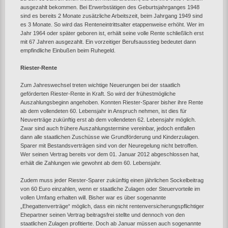
ausgezahlt bekommen. Bei Erwerbstätigen des Geburtsjahrganges 1948
sind es bereits 2 Monate zusätzliche Arbeitszeit, beim Jahrgang 1949 sind
es 3 Monate. So wird das Renteneintrittsalter etappenweise erhöht. Wer im
Jahr 1964 oder später geboren ist, erhält seine volle Rente schließlich erst
mit 67 Jahren ausgezahlt. Ein vorzeitiger Berufsausstieg bedeutet dann
empfindliche Einbußen beim Ruhegeld.
Riester-Rente
Zum Jahreswechsel treten wichtige Neuerungen bei der staatlich
geförderten Riester-Rente in Kraft. So wird der frühestmögliche
Auszahlungsbeginn angehoben. Konnten Riester-Sparer bisher ihre Rente
ab dem vollendeten 60. Lebensjahr in Anspruch nehmen, ist dies für
Neuverträge zukünftig erst ab dem vollendeten 62. Lebensjahr möglich.
Zwar sind auch frühere Auszahlungstermine vereinbar, jedoch entfallen
dann alle staatlichen Zuschüsse wie Grundförderung und Kinderzulagen.
Sparer mit Bestandsverträgen sind von der Neuregelung nicht betroffen.
Wer seinen Vertrag bereits vor dem 01. Januar 2012 abgeschlossen hat,
erhält die Zahlungen wie gewohnt ab dem 60. Lebensjahr.
Zudem muss jeder Riester-Sparer zukünftig einen jährlichen Sockelbeitrag
von 60 Euro einzahlen, wenn er staatliche Zulagen oder Steuervorteile im
vollen Umfang erhalten will. Bisher war es über sogenannte
„Ehegattenverträge“ möglich, dass ein nicht rentenversicherungspflichtiger
Ehepartner seinen Vertrag beitragsfrei stellte und dennoch von den
staatlichen Zulagen profitierte. Doch ab Januar müssen auch sogenannte