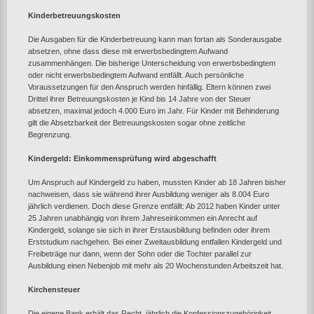
Kinderbetreuungskosten
Die Ausgaben für die Kinderbetreuung kann man fortan als Sonderausgabe
absetzen, ohne dass diese mit erwerbsbedingtem Aufwand
zusammenhängen. Die bisherige Unterscheidung von erwerbsbedingtem
oder nicht erwerbsbedingtem Aufwand entfällt. Auch persönliche
Voraussetzungen für den Anspruch werden hinfällig. Eltern können zwei
Drittel ihrer Betreuungskosten je Kind bis 14 Jahre von der Steuer
absetzen, maximal jedoch 4.000 Euro im Jahr. Für Kinder mit Behinderung
gilt die Absetzbarkeit der Betreuungskosten sogar ohne zeitliche
Begrenzung.
Kindergeld: Einkommensprüfung wird abgeschafft
Um Anspruch auf Kindergeld zu haben, mussten Kinder ab 18 Jahren bisher
nachweisen, dass sie während ihrer Ausbildung weniger als 8.004 Euro
jährlich verdienen. Doch diese Grenze entfällt: Ab 2012 haben Kinder unter
25 Jahren unabhängig von ihrem Jahreseinkommen ein Anrecht auf
Kindergeld, solange sie sich in ihrer Erstausbildung befinden oder ihrem
Erststudium nachgehen. Bei einer Zweitausbildung entfallen Kindergeld und
Freibeträge nur dann, wenn der Sohn oder die Tochter parallel zur
Ausbildung einen Nebenjob mit mehr als 20 Wochenstunden Arbeitszeit hat.
Kirchensteuer
Die eigene Bank erhält das Recht, jährlich die Konfessionszugehörigkeit