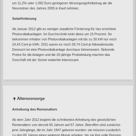
um 11,2% oder 1.092 Euro geringeren Versorgungsfreibetrag als die
Neurentner des Jahres 2005 in Kauf nehmen.
Solarförderung
Ab Januar 2012 gibt es weniger staatliche Förderung für neu errichtete
Photovoltaikanlagen. Im Durchschnitt sinkt diese um 15 Prozent. So
bekommen Inhaber von Photovoltaikanlagen mit bis zu 30 kW nur noch
24,43 Cent je kWh. 2011 waren es noch 28,74 Cent je Kilowattstunde.
Dennoch ist eine Photovoltaikanlage durchaus lohnenswert. Sinkende
Preise für die Anlagen und die 20-jährige Preisbindung machen das
Geschäft mit der Sonne weiterhin interessant.
Altersvorsorge
Anhebung des Rentenalters
Ab dem Jahr 2012 beginnt die schrittweise Anhebung des gesetzlichen
Rentenalters von derzeit 65 Jahren auf 67 Jahre. Betroffen sind zunächst
jene Jahrgänge, die im Jahr 1947 geboren wurden: sie müssen zusätzlich
zu den 65 Jahren einen weiteren Monat arbeiten, bis sie ihre volle Pension