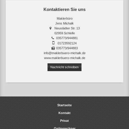
Kontaktieren Sie uns
Maklerbüro
Jens Michalk
Neustädter Str. 13
02959 Schleife
035773/944881
01723592124
035773/944883
info@maklerbuero-michalk.de
www.maklerbuero-michalk.de
Nachricht schreiben
Startseite
Kontakt
Privat
Onlinerechner