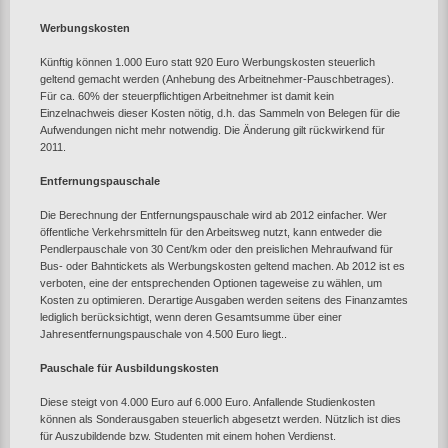
Werbungskosten
Künftig können 1.000 Euro statt 920 Euro Werbungskosten steuerlich
geltend gemacht werden (Anhebung des Arbeitnehmer-Pauschbetrages).
Für ca. 60% der steuerpflichtigen Arbeitnehmer ist damit kein
Einzelnachweis dieser Kosten nötig, d.h. das Sammeln von Belegen für die
Aufwendungen nicht mehr notwendig. Die Änderung gilt rückwirkend für
2011.
Entfernungspauschale
Die Berechnung der Entfernungspauschale wird ab 2012 einfacher. Wer
öffentliche Verkehrsmitteln für den Arbeitsweg nutzt, kann entweder die
Pendlerpauschale von 30 Cent/km oder den preislichen Mehraufwand für
Bus- oder Bahntickets als Werbungskosten geltend machen. Ab 2012 ist es
verboten, eine der entsprechenden Optionen tageweise zu wählen, um
Kosten zu optimieren. Derartige Ausgaben werden seitens des Finanzamtes
lediglich berücksichtigt, wenn deren Gesamtsumme über einer
Jahresentfernungspauschale von 4.500 Euro liegt..
Pauschale für Ausbildungskosten
Diese steigt von 4.000 Euro auf 6.000 Euro. Anfallende Studienkosten
können als Sonderausgaben steuerlich abgesetzt werden. Nützlich ist dies
für Auszubildende bzw. Studenten mit einem hohen Verdienst.