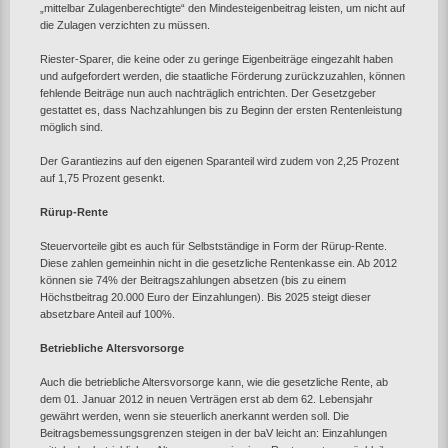
„mittelbar Zulagenberechtigte“ den Mindesteigenbeitrag leisten, um nicht auf
die Zulagen verzichten zu müssen.
Riester-Sparer, die keine oder zu geringe Eigenbeiträge eingezahlt haben
und aufgefordert werden, die staatliche Förderung zurückzuzahlen, können
fehlende Beiträge nun auch nachträglich entrichten. Der Gesetzgeber
gestattet es, dass Nachzahlungen bis zu Beginn der ersten Rentenleistung
möglich sind.
Der Garantiezins auf den eigenen Sparanteil wird zudem von 2,25 Prozent
auf 1,75 Prozent gesenkt.
Rürup-Rente
Steuervorteile gibt es auch für Selbstständige in Form der Rürup-Rente.
Diese zahlen gemeinhin nicht in die gesetzliche Rentenkasse ein. Ab 2012
können sie 74% der Beitragszahlungen absetzen (bis zu einem
Höchstbeitrag 20.000 Euro der Einzahlungen). Bis 2025 steigt dieser
absetzbare Anteil auf 100%.
Betriebliche Altersvorsorge
Auch die betriebliche Altersvorsorge kann, wie die gesetzliche Rente, ab
dem 01. Januar 2012 in neuen Verträgen erst ab dem 62. Lebensjahr
gewährt werden, wenn sie steuerlich anerkannt werden soll. Die
Beitragsbemessungsgrenzen steigen in der baV leicht an: Einzahlungen