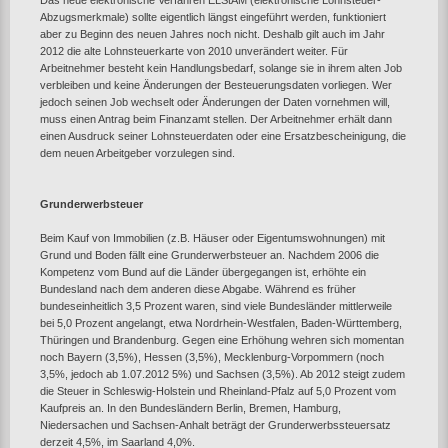
Das neue elektronische Verfahren ELStAM (elektronische Lohnsteuer-
Abzugsmerkmale) sollte eigentlich längst eingeführt werden, funktioniert
aber zu Beginn des neuen Jahres noch nicht. Deshalb gilt auch im Jahr
2012 die alte Lohnsteuerkarte von 2010 unverändert weiter. Für
Arbeitnehmer besteht kein Handlungsbedarf, solange sie in ihrem alten Job
verbleiben und keine Änderungen der Besteuerungsdaten vorliegen. Wer
jedoch seinen Job wechselt oder Änderungen der Daten vornehmen will,
muss einen Antrag beim Finanzamt stellen. Der Arbeitnehmer erhält dann
einen Ausdruck seiner Lohnsteuerdaten oder eine Ersatzbescheinigung, die
dem neuen Arbeitgeber vorzulegen sind.
Grunderwerbsteuer
Beim Kauf von Immobilien (z.B. Häuser oder Eigentumswohnungen) mit
Grund und Boden fällt eine Grunderwerbsteuer an. Nachdem 2006 die
Kompetenz vom Bund auf die Länder übergegangen ist, erhöhte ein
Bundesland nach dem anderen diese Abgabe. Während es früher
bundeseinheitlich 3,5 Prozent waren, sind viele Bundesländer mittlerweile
bei 5,0 Prozent angelangt, etwa Nordrhein-Westfalen, Baden-Württemberg,
Thüringen und Brandenburg. Gegen eine Erhöhung wehren sich momentan
noch Bayern (3,5%), Hessen (3,5%), Mecklenburg-Vorpommern (noch
3,5%, jedoch ab 1.07.2012 5%) und Sachsen (3,5%). Ab 2012 steigt zudem
die Steuer in Schleswig-Holstein und Rheinland-Pfalz auf 5,0 Prozent vom
Kaufpreis an. In den Bundesländern Berlin, Bremen, Hamburg,
Niedersachen und Sachsen-Anhalt beträgt der Grunderwerbssteuersatz
derzeit 4,5%, im Saarland 4,0%.