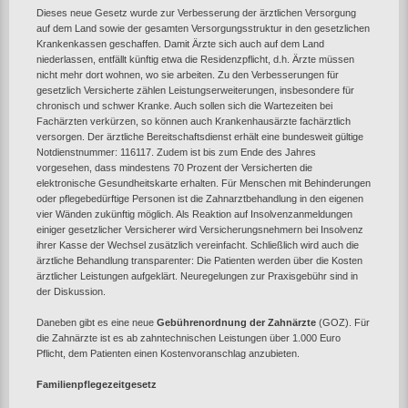
Dieses neue Gesetz wurde zur Verbesserung der ärztlichen Versorgung
auf dem Land sowie der gesamten Versorgungsstruktur in den gesetzlichen
Krankenkassen geschaffen. Damit Ärzte sich auch auf dem Land
niederlassen, entfällt künftig etwa die Residenzpflicht, d.h. Ärzte müssen
nicht mehr dort wohnen, wo sie arbeiten. Zu den Verbesserungen für
gesetzlich Versicherte zählen Leistungserweiterungen, insbesondere für
chronisch und schwer Kranke. Auch sollen sich die Wartezeiten bei
Fachärzten verkürzen, so können auch Krankenhausärzte fachärztlich
versorgen. Der ärztliche Bereitschaftsdienst erhält eine bundesweit gültige
Notdienstnummer: 116117. Zudem ist bis zum Ende des Jahres
vorgesehen, dass mindestens 70 Prozent der Versicherten die
elektronische Gesundheitskarte erhalten. Für Menschen mit Behinderungen
oder pflegebedürftige Personen ist die Zahnarztbehandlung in den eigenen
vier Wänden zukünftig möglich. Als Reaktion auf Insolvenzanmeldungen
einiger gesetzlicher Versicherer wird Versicherungsnehmern bei Insolvenz
ihrer Kasse der Wechsel zusätzlich vereinfacht. Schließlich wird auch die
ärztliche Behandlung transparenter: Die Patienten werden über die Kosten
ärztlicher Leistungen aufgeklärt. Neuregelungen zur Praxisgebühr sind in
der Diskussion.
Daneben gibt es eine neue
Gebührenordnung der Zahnärzte
(GOZ). Für
die Zahnärzte ist es ab zahntechnischen Leistungen über 1.000 Euro
Pflicht, dem Patienten einen Kostenvoranschlag anzubieten.
Familienpflegezeitgesetz