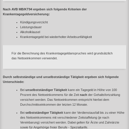
Nach AVB MB/KT94 ergeben sich folgende Kriterien der
Krankentagegeldversicherung:
Kündigungsverzicht
Leistungsdauer
Alkoholklausel
Krankentagegeld bei wiederholter Arbeitsunfähigkeit
Für die Berechnung des Krankentagegeldanspruches wird grundsätzlich
das Nettoeinkommen verwendet.
Durch selbstständige und unselbstständige Tätigkeit ergeben sich folgende
Unterschiede:
Bei
unselbstständiger Tätigkeit
kann ein Tagegeld in Höhe von 100
Prozent des Nettoeinkommens für die Zeit
nach
der Gehaltsfortzahlung
versichert werden. Das Nettoeinkommen entspricht hierbei dem
Durchschnittseinkommen der letzten 12 Monate.
Bei
selbstständiger Tätigkeit
kann der Verdienstausfall bis zu einer Höhe
des Nettoeinkommens mit verschiedener Zeitstaffelung (je nach
Vereinbarung) versichert werden. Dabei gelten für Ärzte und Zahnärzte
sowie für Angehörige freier Berufe - Spezialtarife.