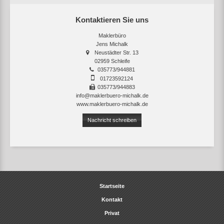
Kontaktieren Sie uns
Maklerbüro
Jens Michalk
Neustädter Str. 13
02959 Schleife
035773/944881
01723592124
035773/944883
info@maklerbuero-michalk.de
www.maklerbuero-michalk.de
Nachricht schreiben
Startseite
Kontakt
Privat