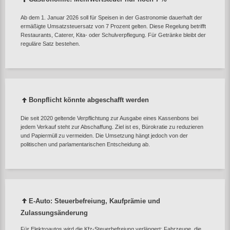
Ab dem 1. Januar 2026 soll für Speisen in der Gastronomie dauerhaft der
ermäßigte Umsatzsteuersatz von 7 Prozent gelten. Diese Regelung betrifft
Restaurants, Caterer, Kita‑ oder Schulverpflegung. Für Getränke bleibt der
reguläre Satz bestehen.
Bonpflicht könnte abgeschafft werden
Die seit 2020 geltende Verpflichtung zur Ausgabe eines Kassenbons bei
jedem Verkauf steht zur Abschaffung. Ziel ist es, Bürokratie zu reduzieren
und Papiermüll zu vermeiden. Die Umsetzung hängt jedoch von der
politischen und parlamentarischen Entscheidung ab.
E‑Auto: Steuerbefreiung, Kaufprämie und
Zulassungsänderung
Für Elektroautos wird die Kfz‑Steuerbefreiung verlängert: Fahrzeuge, die