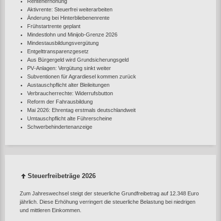
Rentenerhöhung
Aktivrente: Steuerfrei weiterarbeiten
Änderung bei Hinterbliebenenrente
Frühstartrente geplant
Mindestlohn und Minijob‑Grenze 2026
Mindestausbildungsvergütung
Entgelttransparenzgesetz
Aus Bürgergeld wird Grundsicherungsgeld
PV‑Anlagen: Vergütung sinkt weiter
Subventionen für Agrardiesel kommen zurück
Austauschpflicht alter Bleileitungen
Verbraucherrechte: Widerrufsbutton
Reform der Fahrausbildung
Mai 2026: Ehrentag erstmals deutschlandweit
Umtauschpflicht alte Führerscheine
Schwerbehindertenanzeige
Steuerfreibeträge 2026
Zum Jahreswechsel steigt der steuerliche Grundfreibetrag auf 12.348 Euro
jährlich. Diese Erhöhung verringert die steuerliche Belastung bei niedrigen
und mittleren Einkommen.