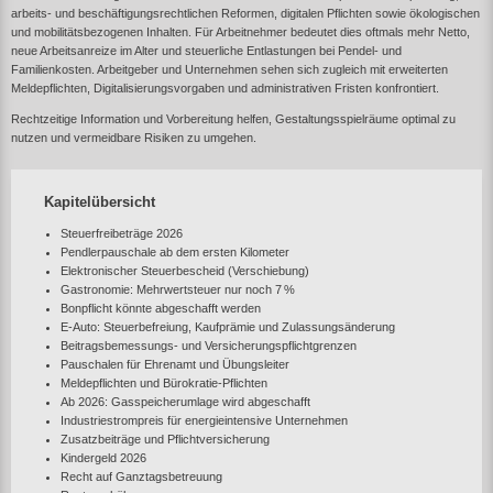
arbeits‑ und beschäftigungsrechtlichen Reformen, digitalen Pflichten sowie ökologischen
und mobilitätsbezogenen Inhalten. Für Arbeitnehmer bedeutet dies oftmals mehr Netto,
neue Arbeitsanreize im Alter und steuerliche Entlastungen bei Pendel‑ und
Familienkosten. Arbeitgeber und Unternehmen sehen sich zugleich mit erweiterten
Meldepflichten, Digitalisierungsvorgaben und administrativen Fristen konfrontiert.
Rechtzeitige Information und Vorbereitung helfen, Gestaltungsspielräume optimal zu
nutzen und vermeidbare Risiken zu umgehen.
Kapitelübersicht
Steuerfreibeträge 2026
Pendlerpauschale ab dem ersten Kilometer
Elektronischer Steuerbescheid (Verschiebung)
Gastronomie: Mehrwertsteuer nur noch 7 %
Bonpflicht könnte abgeschafft werden
E‑Auto: Steuerbefreiung, Kaufprämie und Zulassungsänderung
Beitragsbemessungs‑ und Versicherungspflichtgrenzen
Pauschalen für Ehrenamt und Übungsleiter
Meldepflichten und Bürokratie‑Pflichten
Ab 2026: Gasspeicherumlage wird abgeschafft
Industriestrompreis für energieintensive Unternehmen
Zusatzbeiträge und Pflichtversicherung
Kindergeld 2026
Recht auf Ganztagsbetreuung