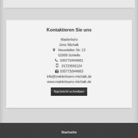
Kontaktieren Sie uns
Maklerbüro
Jens Michalk
Neustädter Str. 13
02959 Schleife
035773/944881
01723592124
035773/944883
info@maklerbuero-michalk.de
www.maklerbuero-michalk.de
Nachricht schreiben
Startseite