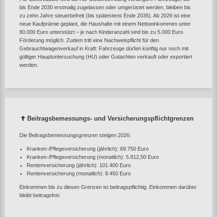
bis Ende 2030 erstmalig zugelassen oder umgerüstet werden, bleiben bis
zu zehn Jahre steuerbefreit (bis spätestens Ende 2035). Ab 2026 ist eine
neue Kaufprämie geplant, die Haushalte mit einem Nettoeinkommen unter
80.000 Euro unterstützt – je nach Kinderanzahl sind bis zu 5.000 Euro
Förderung möglich. Zudem tritt eine Nachweispflicht für den
Gebrauchtwagenverkauf in Kraft: Fahrzeuge dürfen künftig nur noch mit
gültiger Hauptuntersuchung (HU) oder Gutachten verkauft oder exportiert
werden.
Beitragsbemessungs‑ und Versicherungspflichtgrenzen
Die Beitragsbemessungsgrenzen steigen 2026:
Kranken‑/Pflegeversicherung (jährlich): 69.750 Euro
Kranken‑/Pflegeversicherung (monatlich): 5.812,50 Euro
Rentenversicherung (jährlich): 101.400 Euro
Rentenversicherung (monatlich): 8.450 Euro
Einkommen bis zu diesen Grenzen ist beitragspflichtig. Einkommen darüber
bleibt beitragsfrei.