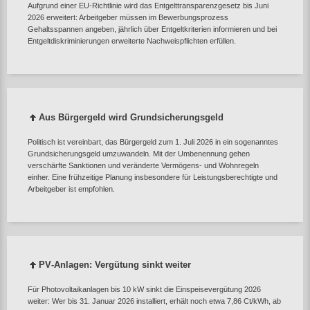
Aufgrund einer EU‑Richtlinie wird das Entgelttransparenzgesetz bis Juni
2026 erweitert: Arbeitgeber müssen im Bewerbungsprozess
Gehaltsspannen angeben, jährlich über Entgeltkriterien informieren und bei
Entgeltdiskriminierungen erweiterte Nachweispflichten erfüllen.
Aus Bürgergeld wird Grundsicherungsgeld
Politisch ist vereinbart, das Bürgergeld zum 1. Juli 2026 in ein sogenanntes
Grundsicherungsgeld umzuwandeln. Mit der Umbenennung gehen
verschärfte Sanktionen und veränderte Vermögens‑ und Wohnregeln
einher. Eine frühzeitige Planung insbesondere für Leistungsberechtigte und
Arbeitgeber ist empfohlen.
PV‑Anlagen: Vergütung sinkt weiter
Für Photovoltaikanlagen bis 10 kW sinkt die Einspeisevergütung 2026
weiter: Wer bis 31. Januar 2026 installiert, erhält noch etwa 7,86 Ct/kWh, ab