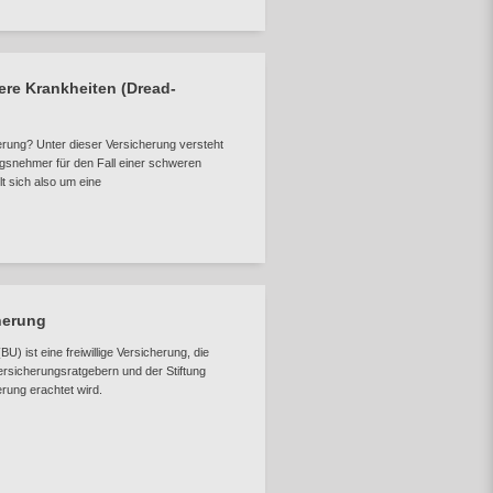
re Krankheiten (Dread-
rung? Unter dieser Versicherung versteht
ngsnehmer für den Fall einer schweren
t sich also um eine
herung
U) ist eine freiwillige Versicherung, die
rsicherungsratgebern und der Stiftung
rung erachtet wird.