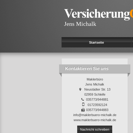
Jens Michalk
Startseite
Kontaktieren Sie uns
Maklerbüro
Jens Michalk
Neustädter Str. 13
02959 Schleife
035773/944881
01723592124
035773/944883
info@maklerbuero-michalk.de
www.maklerbuero-michalk.de
Nachricht schreiben