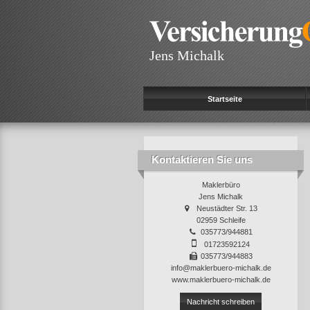
Jens Michalk
Startseite
Kontaktieren Sie uns
Maklerbüro
Jens Michalk
Neustädter Str. 13
02959 Schleife
035773/944881
01723592124
035773/944883
info@maklerbuero-michalk.de
www.maklerbuero-michalk.de
Nachricht schreiben