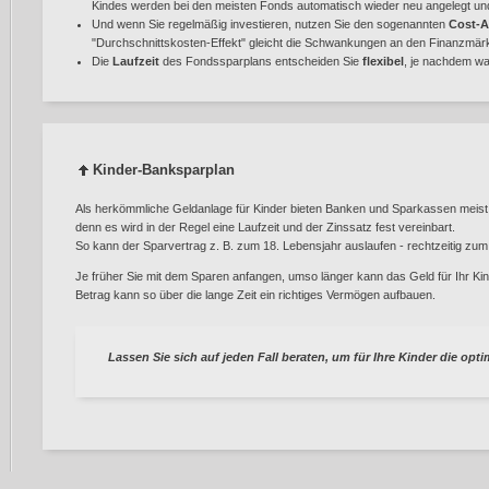
Kindes werden bei den meisten Fonds automatisch wieder neu angelegt un
Und wenn Sie regelmäßig investieren, nutzen Sie den sogenannten
Cost-A
"Durchschnittskosten-Effekt" gleicht die Schwankungen an den Finanzmärkt
Die
Laufzeit
des Fondssparplans entscheiden Sie
flexibel
, je nachdem wa
Kinder-Banksparplan
Als herkömmliche Geldanlage für Kinder bieten Banken und Sparkassen meist
denn es wird in der Regel eine Laufzeit und der Zinssatz fest vereinbart.
So kann der Sparvertrag z. B. zum 18. Lebensjahr auslaufen - rechtzeitig zum S
Je früher Sie mit dem Sparen anfangen, umso länger kann das Geld für Ihr Kind
Betrag kann so über die lange Zeit ein richtiges Vermögen aufbauen.
Lassen Sie sich auf jeden Fall beraten, um für Ihre Kinder die opt