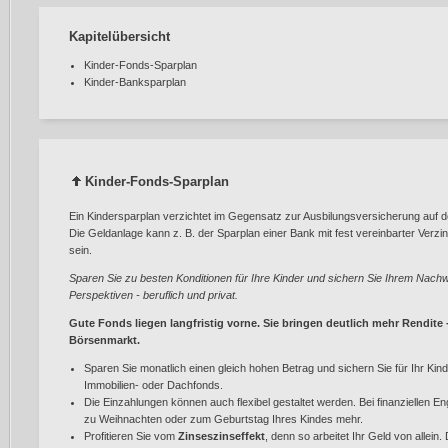
Kapitelübersicht
Kinder-Fonds-Sparplan
Kinder-Banksparplan
Kinder-Fonds-Sparplan
Ein Kindersparplan verzichtet im Gegensatz zur Ausbilungsversicherung auf 
Die Geldanlage kann z. B. der Sparplan einer Bank mit fest vereinbarter Ver
sein.
Sparen Sie zu besten Konditionen für Ihre Kinder und sichern Sie Ihrem Nachw
Perspektiven - beruflich und privat.
Gute Fonds liegen langfristig vorne. Sie bringen deutlich mehr Rendit
Börsenmarkt.
Sparen Sie monatlich einen gleich hohen Betrag und sichern Sie für Ihr Kin
Immobilien- oder Dachfonds.
Die Einzahlungen können auch flexibel gestaltet werden. Bei finanziellen E
zu Weihnachten oder zum Geburtstag Ihres Kindes mehr.
Profitieren Sie vom
Zinseszinseffekt
, denn so arbeitet Ihr Geld von allein