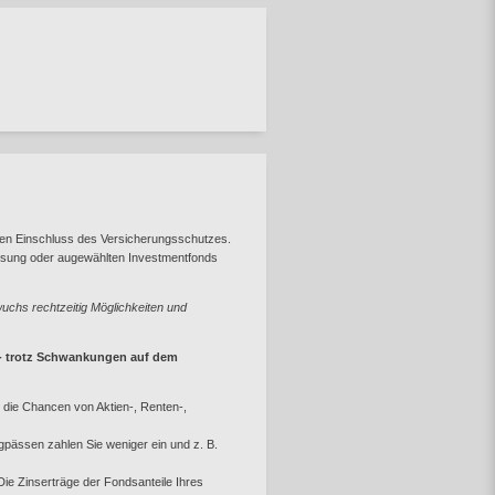
den Einschluss des Versicherungsschutzes.
zinsung oder augewählten Investmentfonds
uchs rechtzeitig Möglichkeiten und
e - trotz Schwankungen auf dem
d die Chancen von Aktien-, Renten-,
ngpässen zahlen Sie weniger ein und z. B.
. Die Zinserträge der Fondsanteile Ihres