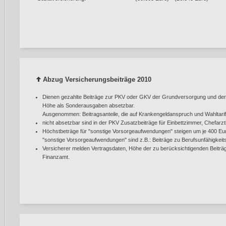
Abzug Versicherungsbeiträge 2010
Dienen gezahlte Beiträge zur PKV oder GKV der Grundversorgung und der Pfl
Höhe als Sonderausgaben absetzbar.
Ausgenommen: Beitragsanteile, die auf Krankengeldanspruch und Wahltarife
nicht absetzbar sind in der PKV Zusatzbeiträge für Einbettzimmer, Chefar
Höchstbeträge für "sonstige Vorsorgeaufwendungen" steigen um je 400 Eu
"sonstige Vorsorgeaufwendungen" sind z.B.: Beiträge zu Berufsunfähigkeits-
Versicherer melden Vertragsdaten, Höhe der zu berücksichtigenden Beiträ
Finanzamt.