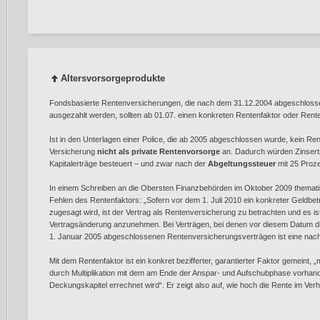
Altersvorsorgeprodukte
Fondsbasierte Rentenversicherungen, die nach dem 31.12.2004 abgeschloss
ausgezahlt werden, sollten ab 01.07. einen konkreten Rentenfaktor oder Ren
Ist in den Unterlagen einer Police, die ab 2005 abgeschlossen wurde, kein Ren
Versicherung
nicht als private Rentenvorsorge
an. Dadurch würden Zinser
Kapitalerträge besteuert – und zwar nach der
Abgeltungssteuer
mit 25 Proze
In einem Schreiben an die Obersten Finanzbehörden im Oktober 2009 themati
Fehlen des Rentenfaktors: „Sofern vor dem 1. Juli 2010 ein konkreter Geldbet
zugesagt wird, ist der Vertrag als Rentenversicherung zu betrachten und es ist
Vertragsänderung anzunehmen. Bei Verträgen, bei denen vor diesem Datum di
1. Januar 2005 abgeschlossenen Rentenversicherungsverträgen ist eine nachtr
Mit dem Rentenfaktor ist ein konkret bezifferter, garantierter Faktor gemeint, 
durch Multiplikation mit dem am Ende der Anspar- und Aufschubphase vorh
Deckungskapitel errechnet wird“. Er zeigt also auf, wie hoch die Rente im Ver