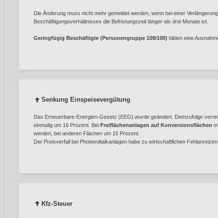
Die Änderung muss nicht mehr gemeldet werden, wenn bei einer Verlängerung 
Beschäftigungsverhältnisses die Befristungszeit länger als drei Monate ist.
Geringfügig Beschäftigte (Personengruppe 109/100)
bilden eine Ausnahme
Senkung Einspeisevergütung
Das Erneuerbare-Energien-Gesetz (EEG) wurde geändert. Demzufolge verring
einmalig um 16 Prozent. Bei
Freiflächenanlagen auf Konversionsflächen
mu
werden, bei anderen Flächen um 15 Prozent.
Der Preisverfall bei Photovoltaikanlagen habe zu wirtschaftlichen Fehlanreize
Kfz-Steuer