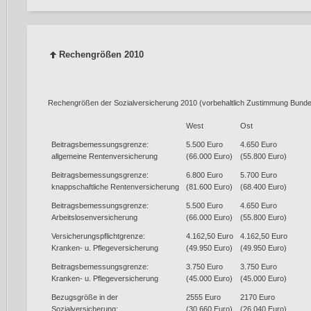
Rechengrößen 2010
Rechengrößen der Sozialversicherung 2010 (vorbehaltlich Zustimmung Bunde
West
Ost
Beitragsbemessungsgrenze:
5.500 Euro
4.650 Euro
allgemeine Rentenversicherung
(66.000 Euro)
(55.800 Euro)
Beitragsbemessungsgrenze:
6.800 Euro
5.700 Euro
knappschaftliche Rentenversicherung
(81.600 Euro)
(68.400 Euro)
Beitragsbemessungsgrenze:
5.500 Euro
4.650 Euro
Arbeitslosenversicherung
(66.000 Euro)
(55.800 Euro)
Versicherungspflichtgrenze:
4.162,50 Euro
4.162,50 Euro
Kranken- u. Pflegeversicherung
(49.950 Euro)
(49.950 Euro)
Beitragsbemessungsgrenze:
3.750 Euro
3.750 Euro
Kranken- u. Pflegeversicherung
(45.000 Euro)
(45.000 Euro)
Bezugsgröße in der
2555 Euro
2170 Euro
Sozialversicherung:
(30.660 Euro)
(26.040 Euro)