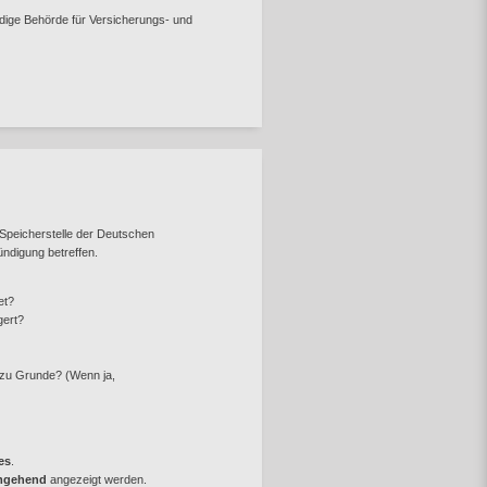
dige Behörde für Versicherungs- und
 Speicherstelle der Deutschen
ndigung betreffen.
et?
gert?
 zu Grunde? (Wenn ja,
es
.
mgehend
angezeigt werden.