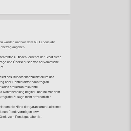
en wurden und vor dem 60. Lebensjahr
tenbetrag angeben.
tenfaktor zu finden, erkennt der Staat diese
träge und Überschüsse wie herkömmliche
nt.
siert das Bundesfinanzministerium das
rag oder Rentenfaktor nachträglich
 keine steuerlich relevante
e Rentenzahlung beginnt, und bei vor dem
ägliche Zusage nicht erforderlich.“
„mit dem die Höhe der garantierten Leibrente
andenen Fondsvermögen bzw.
hältnis zum Fondsguthaben ist.