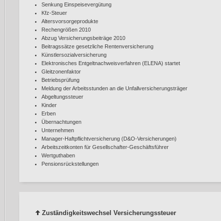
Senkung Einspeisevergütung
Kfz-Steuer
Altersvorsorgeprodukte
Rechengrößen 2010
Abzug Versicherungsbeiträge 2010
Beitragssätze gesetzliche Rentenversicherung
Künstlersozialversicherung
Elektronisches Entgeltnachweisverfahren (ELENA) startet
Gleitzonenfaktor
Betriebsprüfung
Meldung der Arbeitsstunden an die Unfallversicherungsträger
Abgeltungssteuer
Kinder
Erben
Übernachtungen
Unternehmen
Manager-Haftpflichtversicherung (D&O-Versicherungen)
Arbeitszeitkonten für Gesellschafter-Geschäftsführer
Wertguthaben
Pensionsrückstellungen
Zuständigkeitswechsel Versicherungssteuer