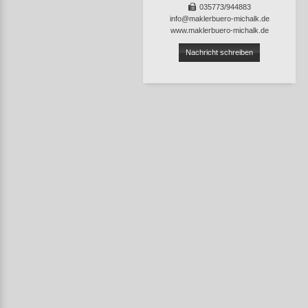
035773/944883
info@maklerbuero-michalk.de
www.maklerbuero-michalk.de
Nachricht schreiben