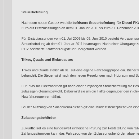
Steuerbefreiung
Nach dem neuen Gesetz wird die
befristete Steuerbefreiung für Diesel-P
Euro auf Erstzulassungen ab dem 01. Januar 2011 bis zum 31. Dezember 201
Für Erstzulassungen vom 01. Juli 2009 bis 03. Juni 2010 besteht Vertrauenss
Steuerbefreiung ab dem 01. Januar 2011 beantragen. Nach einer Übergangszei
CO2-orientierte Kraftfahrzeugsteuer übergeführt werden.
Trikes, Quads und Elektroautos
Trikes und Quads stellen ab 01. Juli eine eigene Fahrzeuggruppe dar. Bisher 
behandelt. Die Steuer wird nach den neuen Regelungen nach Hubraum und Sc
Für PKW mit Elektroantrieb gilt nach einer fünfjährigen Steuerbefreiung die 
zulässigen Gesamtgewicht. Dabei wird sie um die Hälfte gegenüber den in glei
Nutzfahrzeugen ermäßigt.
Bei der Nutzung von Saisonkennzeichen gilt eine Mindeststeuerpflicht von ei
Zulassungsbehörden
Zukünftig soll es eine bundesweit einheitliche Prüfung zur Feststellung von fäl
Zahlungssäumigen kann das Fahrzeug von den Zulassungsbehörden abgemel