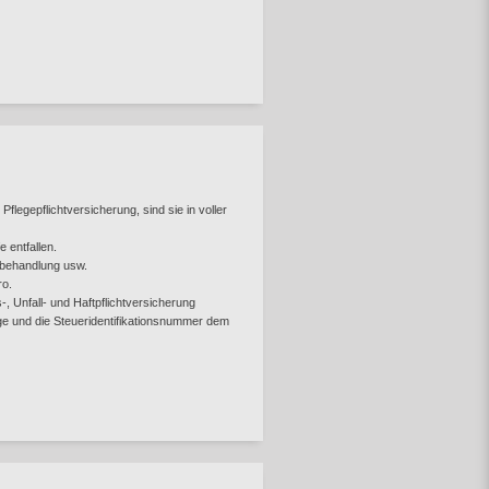
egepflichtversicherung, sind sie in voller
 entfallen.
ztbehandlung usw.
ro.
, Unfall- und Haftpflichtversicherung
ge und die Steueridentifikationsnummer dem