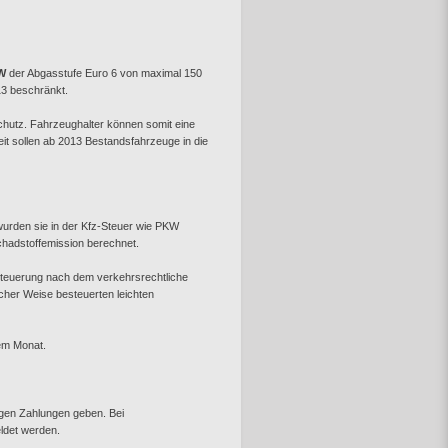
KW
der Abgasstufe Euro 6 von maximal 150
3 beschränkt.
chutz. Fahrzeughalter können somit eine
t sollen ab 2013 Bestandsfahrzeuge in die
wurden sie in der Kfz-Steuer wie PKW
hadstoffemission berechnet.
Besteuerung nach dem verkehrsrechtliche
cher Weise besteuerten leichten
nem Monat.
ligen Zahlungen geben. Bei
det werden.