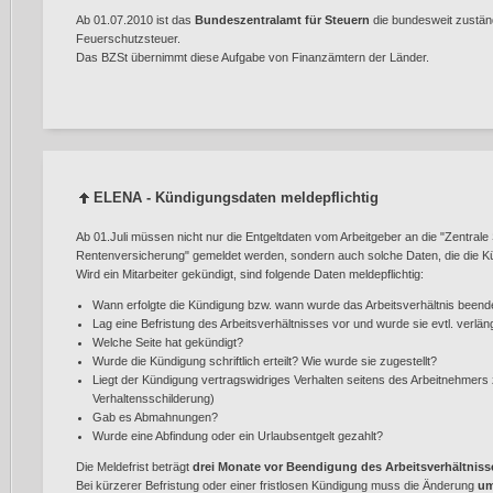
Ab 01.07.2010 ist das
Bundeszentralamt für Steuern
die bundesweit zustän
Feuerschutzsteuer.
Das BZSt übernimmt diese Aufgabe von Finanzämtern der Länder.
ELENA - Kündigungsdaten meldepflichtig
Ab 01.Juli müssen nicht nur die Entgeltdaten vom Arbeitgeber an die "Zentrale
Rentenversicherung" gemeldet werden, sondern auch solche Daten, die die Kü
Wird ein Mitarbeiter gekündigt, sind folgende Daten meldepflichtig:
Wann erfolgte die Kündigung bzw. wann wurde das Arbeitsverhältnis beend
Lag eine Befristung des Arbeitsverhältnisses vor und wurde sie evtl. verlän
Welche Seite hat gekündigt?
Wurde die Kündigung schriftlich erteilt? Wie wurde sie zugestellt?
Liegt der Kündigung vertragswidriges Verhalten seitens des Arbeitnehmers
Verhaltensschilderung)
Gab es Abmahnungen?
Wurde eine Abfindung oder ein Urlaubsentgelt gezahlt?
Die Meldefrist beträgt
drei Monate vor Beendigung des Arbeitsverhältniss
Bei kürzerer Befristung oder einer fristlosen Kündigung muss die Änderung
u