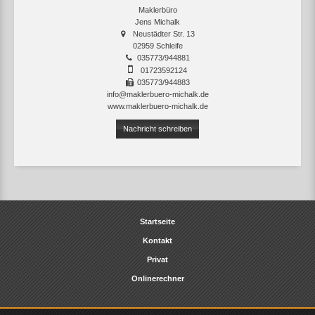
Maklerbüro
Jens Michalk
Neustädter Str. 13
02959 Schleife
035773/944881
01723592124
035773/944883
info@maklerbuero-michalk.de
www.maklerbuero-michalk.de
Nachricht schreiben
Startseite
Kontakt
Privat
Onlinerechner